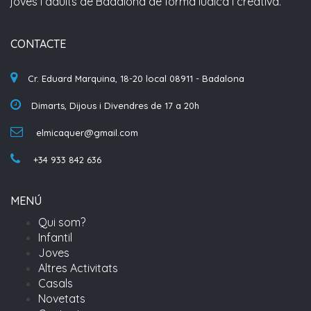
joves i adults de Badalona de forma lúdica i creativa.
CONTACTE
Cr. Eduard Marquina, 18-20 local 08911 - Badalona
Dimarts, Dijous i Divendres de 17 a 20h
elmicaquer@gmail.com
+34 933 842 636
MENÚ
Qui som?
Infantil
Joves
Altres Activitats
Casals
Novetats