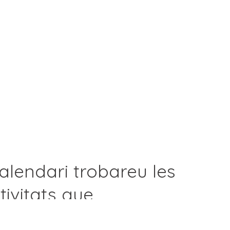
alendari trobareu les
tivitats que
les diferents seccions