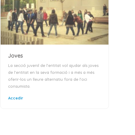
Joves
Cas
La secció juvenil de l’entitat vol ajudar als joves
Dins 
de l’entitat en la seva formació i a més a més
educa
oferir-los un lleure alternatiu fora de l’oci
la po
consumista.
amb 
Accedir
Acce