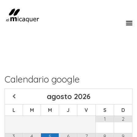
Calendario google
agosto
2026
L
M
M
J
V
S
D
1
2
3
4
6
7
8
9
5