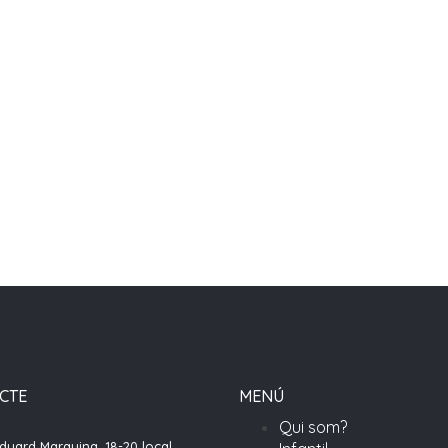
CTE
MENÚ
Qui som?
Eduard Marquina, 18-20 local