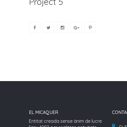
Project 5
EL MICAQUER
CONTA
Entitat creada sense ànim de lucre
Cr. 