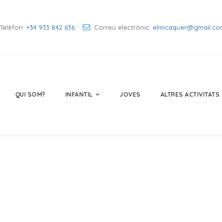
Telèfon:
+34 933 842 636
Correu electrònic:
elmicaquer@gmail.co
QUI SOM?
INFANTIL
JOVES
ALTRES ACTIVITATS